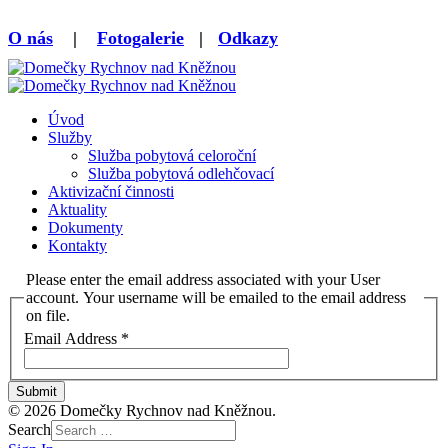
O nás
|
Fotogalerie
|
Odkazy
Úvod
Služby
Služba pobytová celoroční
Služba pobytová odlehčovací
Aktivizační činnosti
Aktuality
Dokumenty
Kontakty
Please enter the email address associated with your User
account. Your username will be emailed to the email address
on file.
Email Address
*
Submit
© 2026 Domečky Rychnov nad Kněžnou.
Search