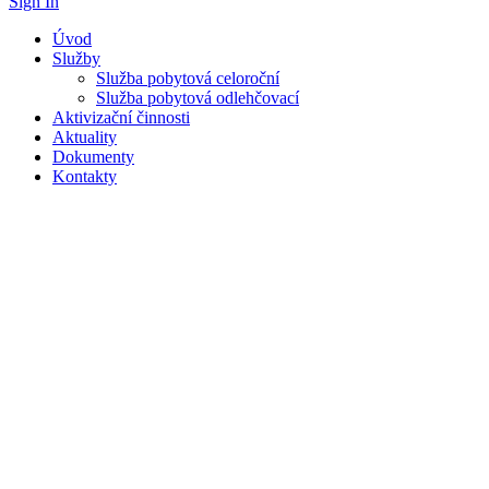
Sign In
Úvod
Služby
Služba pobytová celoroční
Služba pobytová odlehčovací
Aktivizační činnosti
Aktuality
Dokumenty
Kontakty